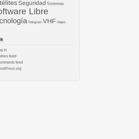
télites
Seguridad
Sistemas
ftware Libre
cnología
VHF
Telegram
Viajes
a
g in
tries feed
omments feed
ordPress.org