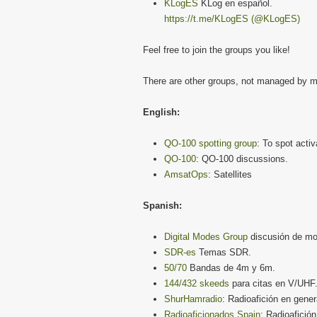
KLogES
KLog en español.
https://t.me/KLogES (@KLogES)
Feel free to join the groups you like!
There are other groups, not managed by me
English:
QO-100 spotting group
: To spot acti
QO-100
: QO-100 discussions.
AmsatOps
: Satellites
Spanish:
Digital Modes Group
discusión de mod
SDR-es
Temas SDR.
50/70
Bandas de 4m y 6m.
144/432 skeeds
para citas en V/UHF
ShurHamradio
: Radioafición en gener
Radioaficionados Spain
: Radioafición