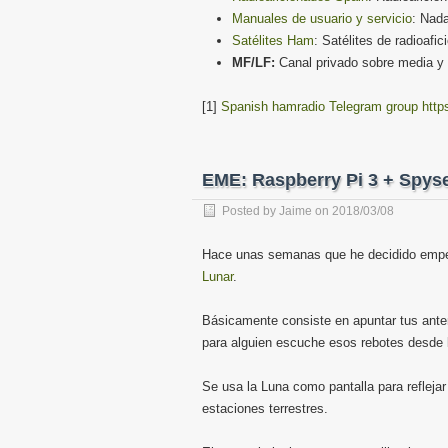
Manuales de usuario y servicio
: Nad
Satélites Ham
: Satélites de radioafic
MF/LF:
Canal privado sobre media y 
[1]
Spanish hamradio Telegram group
http
EME: Raspberry Pi 3 + Spyse
Posted by
Jaime
on
2018/03/08
Hace unas semanas que he decidido empe
Lunar
.
Básicamente consiste en apuntar tus anten
para alguien escuche esos rebotes desde l
Se usa la Luna como pantalla para refleja
estaciones terrestres.