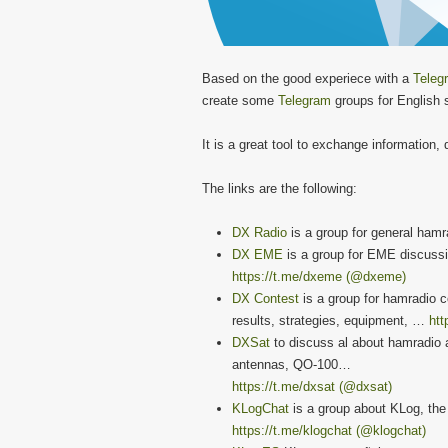
Based on the good experiece with a
Teleg
create some
Telegram
groups for English 
It is a great tool to exchange informatio
The links are the following:
DX Radio
is a group for general ham
DX EME
is a group for EME discuss
https://t.me/dxeme (@dxeme)
DX Contest
is a group for hamradio 
results, strategies, equipment, …
htt
DXSat
to discuss al about hamradio a
antennas, QO-100…
https://t.me/dxsat (@dxsat)
KLogChat
is a group about KLog, the 
https://t.me/klogchat (@klogchat)