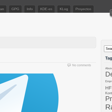
ian
GPG
Info
KDE-es
KLog
Proyectos
Ta
No comments
Abus
De
Empr
HF
Kont
P
Ra