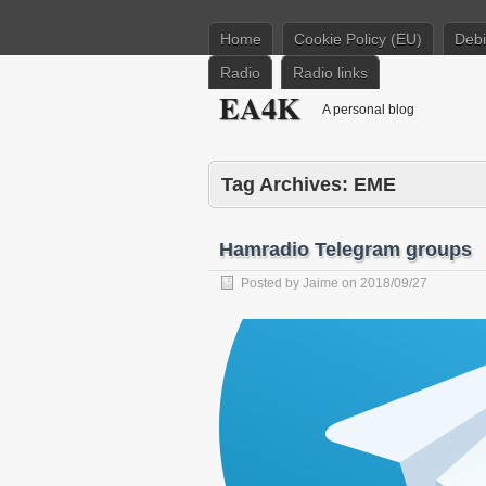
Home
Cookie Policy (EU)
Deb
Radio
Radio links
EA4K
A personal blog
Tag Archives:
EME
Hamradio Telegram groups
Posted by
Jaime
on
2018/09/27