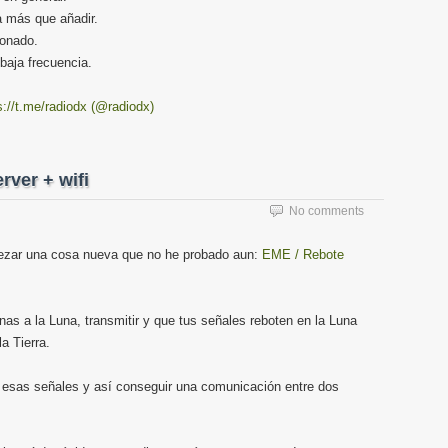
a más que añadir.
ionado.
baja frecuencia.
s://t.me/radiodx (@radiodx)
rver + wifi
No comments
zar una cosa nueva que no he probado aun:
EME / Rebote
as a la Luna, transmitir y que tus señales reboten en la Luna
a Tierra.
r esas señales y así conseguir una comunicación entre dos