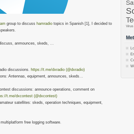
Sa
So
Te
ram
group to discuss
hamradio
topics in Spanish [1], I decided to
Virus
speakers.
Met
n, discuss, anmounces, skeds, …
Lo
En
C
W
radio discussions.
https://t.me/dxradio (@dxradio)
ions: Antennas, equipment, announces, skeds…
contest discussions: announce operations, comment on
ps://t.me/dxcontest (@dxcontest)
mateur satellites: skeds, operation techniques, equipment,
multiplatform free logging software.