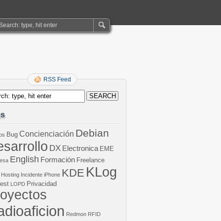
RSS Feed
gs
Debian
Concienciación
Bug
os
sarrollo
DX
Electronica
EME
English
Formación
Freelance
esa
KLog
KDE
Hosting
Incidente
iPhone
est
Privacidad
LOPD
royectos
dioaficion
Redmon
RFID