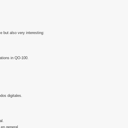
 but also very interesting:
vations in QO-100.
os digitales.
.
al.
 en general.