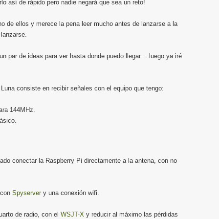
rlo así de rápido pero nadie negará que sea un reto!
eno de ellos y merece la pena leer mucho antes de lanzarse a la
lanzarse.
un par de ideas para ver hasta donde puedo llegar… luego ya iré
 Luna consiste en recibir señales con el equipo que tengo:
ara 144MHz.
ásico.
ado conectar la Raspberry Pi directamente a la antena, con no
, con
Spyserver
y una conexión wifi.
arto de radio, con el
WSJT-X
y reducir al máximo las pérdidas